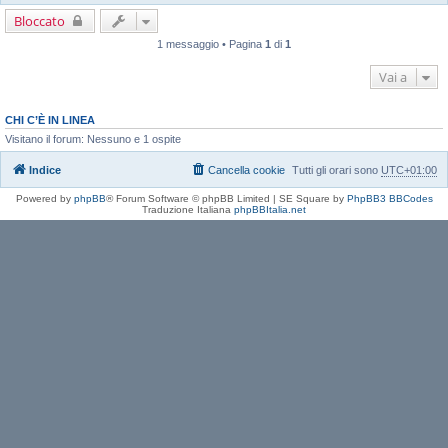
Bloccato
1 messaggio • Pagina
1
di
1
Vai a
CHI C’È IN LINEA
Visitano il forum: Nessuno e 1 ospite
Indice
Cancella cookie
Tutti gli orari sono
UTC+01:00
Powered by
phpBB
® Forum Software © phpBB Limited | SE Square by
PhpBB3 BBCodes
Traduzione Italiana
phpBBItalia.net