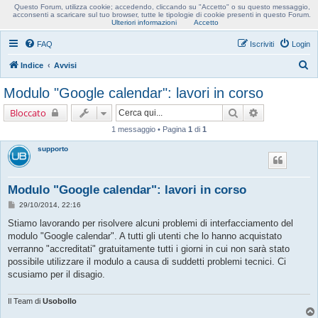
Questo Forum, utilizza cookie; accedendo, cliccando su "Accetto" o su questo messaggio,
Usobollo forum
acconsenti a scaricare sul tuo browser, tutte le tipologie di cookie presenti in questo Forum.
Ulteriori informazioni
Accetto
FAQ
Iscriviti
Login
C
Indice
Avvisi
e
Modulo "Google calendar": lavori in corso
r
Cerca
Ricerca avanz
Bloccato
c
1 messaggio • Pagina
1
di
1
a
supporto
Modulo "Google calendar": lavori in corso
M
29/10/2014, 22:16
e
s
Stiamo lavorando per risolvere alcuni problemi di interfacciamento del
s
modulo "Google calendar". A tutti gli utenti che lo hanno acquistato
a
g
verranno "accreditati" gratuitamente tutti i giorni in cui non sarà stato
g
possibile utilizzare il modulo a causa di suddetti problemi tecnici. Ci
i
o
scusiamo per il disagio.
Il Team di
Usobollo