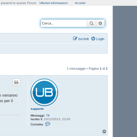
e presenti in questo Forum.
Ulteriori informazioni
Accetto
Cerca
Ricerca avanzata
Iscriviti
Login
1 messaggio • Pagina
1
di
1
o verranno
o per il
supporto
Messaggi:
78
Iscritto il:
10/12/2013, 23:05
C
Contatta:
o
n
T
t
o