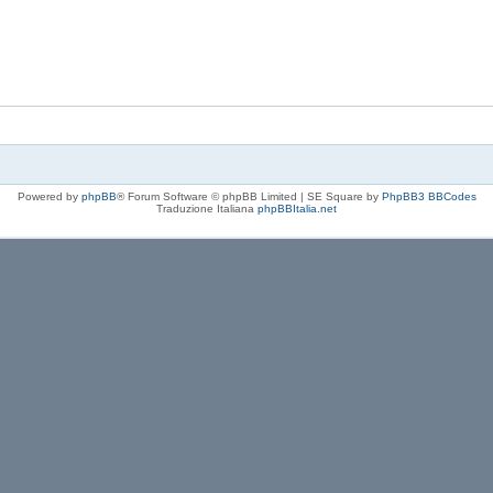
Powered by
phpBB
® Forum Software © phpBB Limited | SE Square by
PhpBB3 BBCodes
Traduzione Italiana
phpBBItalia.net