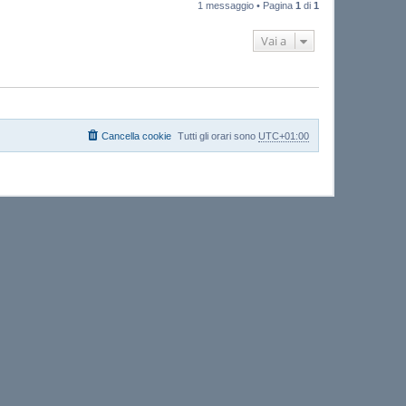
a
1 messaggio • Pagina
1
di
1
p
t
t
a
Vai a
s
u
p
p
o
r
t
o
Cancella cookie
Tutti gli orari sono
UTC+01:00