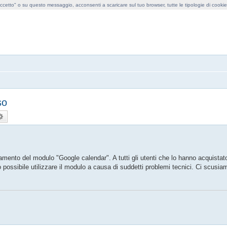
cetto" o su questo messaggio, acconsenti a scaricare sul tuo browser, tutte le tipologie di cooki
obollo forum
so
ca
Ricerca avanzata
iamento del modulo "Google calendar". A tutti gli utenti che lo hanno acquistat
to possibile utilizzare il modulo a causa di suddetti problemi tecnici. Ci scusiam