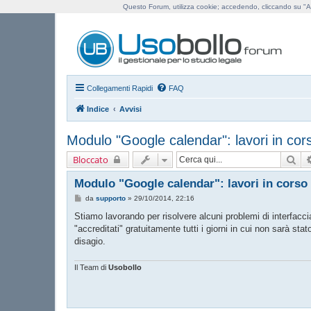
Questo Forum, utilizza cookie; accedendo, cliccando su "Ac
Us
Collegamenti Rapidi
FAQ
Indice
Avvisi
Modulo "Google calendar": lavori in cor
Cer
Bloccato
Modulo "Google calendar": lavori in corso
M
da
supporto
»
29/10/2014, 22:16
e
s
Stiamo lavorando per risolvere alcuni problemi di interfacc
s
"accreditati" gratuitamente tutti i giorni in cui non sarà sta
a
g
disagio.
g
i
o
Il Team di
Usobollo