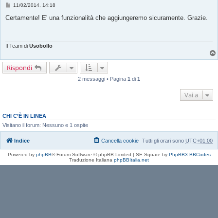
M
11/02/2014, 14:18
e
s
Certamente! E' una funzionalità che aggiungeremo sicuramente. Grazie.
s
a
g
g
i
Il Team di
Usobollo
o
Rispondi
2 messaggi • Pagina
1
di
1
Vai a
CHI C’È IN LINEA
Visitano il forum: Nessuno e 1 ospite
Indice
Cancella cookie
Tutti gli orari sono
UTC+01:00
Powered by
phpBB
® Forum Software © phpBB Limited | SE Square by
PhpBB3 BBCodes
Traduzione Italiana
phpBBItalia.net