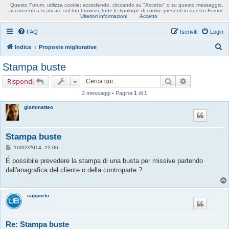
Questo Forum, utilizza cookie; accedendo, cliccando su "Accetto" o su questo messaggio,
Usobollo forum
acconsenti a scaricare sul tuo browser, tutte le tipologie di cookie presenti in questo Forum.
Ulteriori informazioni
Accetto
FAQ
Iscriviti
Login
C
Indice
Proposte migliorative
e
Stampa buste
r
Cerca
Ricerca avanz
Rispondi
c
2 messaggi • Pagina
1
di
1
a
giammatteo
Stampa buste
M
10/02/2014, 22:06
e
s
É possibile prevedere la stampa di una busta per missive partendo
s
dall'anagrafica del cliente o della controparte ?
a
g
g
i
supporto
o
Re: Stampa buste