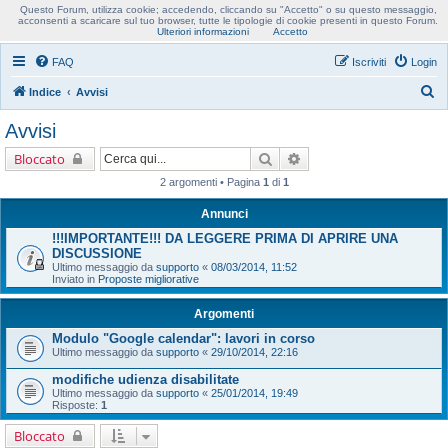
Questo Forum, utilizza cookie; accedendo, cliccando su "Accetto" o su questo messaggio,
Usobollo forum
acconsenti a scaricare sul tuo browser, tutte le tipologie di cookie presenti in questo Forum.
Ulteriori informazioni
Accetto
FAQ
Iscriviti
Login
C
Indice
Avvisi
e
Avvisi
r
Cerca
Ricerca avanzata
Bloccato
c
2 argomenti • Pagina
1
di
1
a
Annunci
!!!IMPORTANTE!!! DA LEGGERE PRIMA DI APRIRE UNA
DISCUSSIONE
Ultimo messaggio da
supporto
«
08/03/2014, 11:52
Inviato in
Proposte migliorative
Argomenti
Modulo "Google calendar": lavori in corso
Ultimo messaggio da
supporto
«
29/10/2014, 22:16
modifiche udienza disabilitate
Ultimo messaggio da
supporto
«
25/01/2014, 19:49
Risposte:
1
Bloccato