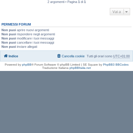
2 argomenti • Pagina
1
di
1
Vai a
PERMESSI FORUM
Non puoi
aprire nuovi argomenti
Non puoi
rispondere negli argomenti
Non puoi
modificare i tuoi messaggi
Non puoi
cancellare i tuoi messaggi
Non puoi
inviare allegati
Indice
Cancella cookie
Tutti gli orari sono
UTC+01:00
Powered by
phpBB
® Forum Software © phpBB Limited | SE Square by
PhpBB3 BBCodes
Traduzione Italiana
phpBBItalia.net