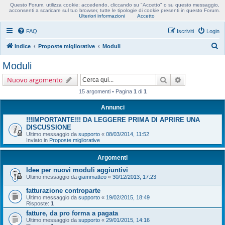
Questo Forum, utilizza cookie; accedendo, cliccando su "Accetto" o su questo messaggio,
Usobollo forum
acconsenti a scaricare sul tuo browser, tutte le tipologie di cookie presenti in questo Forum.
Ulteriori informazioni
Accetto
FAQ
Iscriviti
Login
C
Indice
Proposte migliorative
Moduli
e
Moduli
r
Cerca
Ricerca avanz
Nuovo argomento
c
15 argomenti • Pagina
1
di
1
a
Annunci
!!!IMPORTANTE!!! DA LEGGERE PRIMA DI APRIRE UNA
DISCUSSIONE
Ultimo messaggio da
supporto
«
08/03/2014, 11:52
Inviato in
Proposte migliorative
Argomenti
Idee per nuovi moduli aggiuntivi
Ultimo messaggio da
giammatteo
«
30/12/2013, 17:23
fatturazione controparte
Ultimo messaggio da
supporto
«
19/02/2015, 18:49
Risposte:
1
fatture, da pro forma a pagata
Ultimo messaggio da
supporto
«
29/01/2015, 14:16