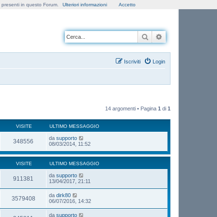
e presenti in questo Forum.
Ulteriori informazioni
Accetto
Cerca
Ricerca avanzata
Iscriviti
Login
14 argomenti • Pagina
1
di
1
VISITE
ULTIMO MESSAGGIO
da
supporto
348556
08/03/2014, 11:52
VISITE
ULTIMO MESSAGGIO
da
supporto
911381
13/04/2017, 21:11
da
dirk80
3579408
06/07/2016, 14:32
da
supporto