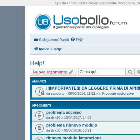
Questo Forum, utilizza cookie; accedendo, cliccando su "Ac
Us
Collegamenti Rapidi
FAQ
Indice
Help!
Help!
Cer
Nuovo argomento
ANNUNCI
!!!IMPORTANTE!!! DA LEGGERE PRIMA DI APR
da
supporto
»
08/03/2014, 11:52
» in
Proposte migliorative
ARGOMENTI
problema accesso
da
dirk80
»
10/04/2017, 14:09
problema rinnovo modulo
da
dirk80
»
05/07/2016, 10:21
rinnovo modulo fatturazione