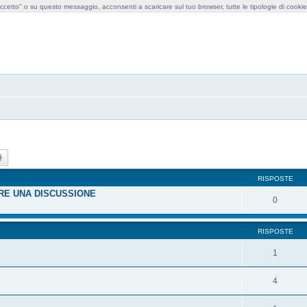
cetto" o su questo messaggio, acconsenti a scaricare sul tuo browser, tutte le tipologie di cooki
obollo forum
ca
Ricerca avanzata
RISPOSTE
IRE UNA DISCUSSIONE
0
RISPOSTE
1
4