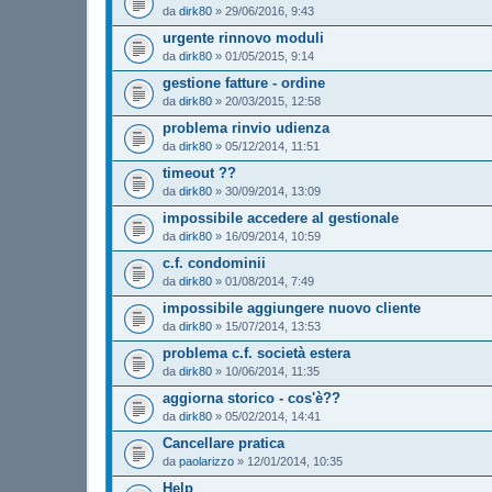
da
dirk80
»
29/06/2016, 9:43
urgente rinnovo moduli
da
dirk80
»
01/05/2015, 9:14
gestione fatture - ordine
da
dirk80
»
20/03/2015, 12:58
problema rinvio udienza
da
dirk80
»
05/12/2014, 11:51
timeout ??
da
dirk80
»
30/09/2014, 13:09
impossibile accedere al gestionale
da
dirk80
»
16/09/2014, 10:59
c.f. condominii
da
dirk80
»
01/08/2014, 7:49
impossibile aggiungere nuovo cliente
da
dirk80
»
15/07/2014, 13:53
problema c.f. società estera
da
dirk80
»
10/06/2014, 11:35
aggiorna storico - cos'è??
da
dirk80
»
05/02/2014, 14:41
Cancellare pratica
da
paolarizzo
»
12/01/2014, 10:35
Help