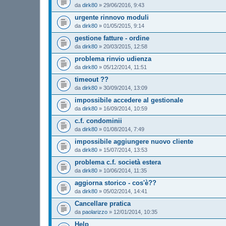
da
dirk80
»
29/06/2016, 9:43
urgente rinnovo moduli
da
dirk80
»
01/05/2015, 9:14
gestione fatture - ordine
da
dirk80
»
20/03/2015, 12:58
problema rinvio udienza
da
dirk80
»
05/12/2014, 11:51
timeout ??
da
dirk80
»
30/09/2014, 13:09
impossibile accedere al gestionale
da
dirk80
»
16/09/2014, 10:59
c.f. condominii
da
dirk80
»
01/08/2014, 7:49
impossibile aggiungere nuovo cliente
da
dirk80
»
15/07/2014, 13:53
problema c.f. società estera
da
dirk80
»
10/06/2014, 11:35
aggiorna storico - cos'è??
da
dirk80
»
05/02/2014, 14:41
Cancellare pratica
da
paolarizzo
»
12/01/2014, 10:35
Help