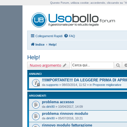
Questo Forum, utilizza cookie; accedendo, cliccando su "Ac
Us
Collegamenti Rapidi
FAQ
Indice
Help!
Help!
Cer
Nuovo argomento
ANNUNCI
!!!IMPORTANTE!!! DA LEGGERE PRIMA DI APR
da
supporto
»
08/03/2014, 11:52
» in
Proposte migliorative
ARGOMENTI
problema accesso
da
dirk80
»
10/04/2017, 14:09
problema rinnovo modulo
da
dirk80
»
05/07/2016, 10:21
rinnovo modulo fatturazione