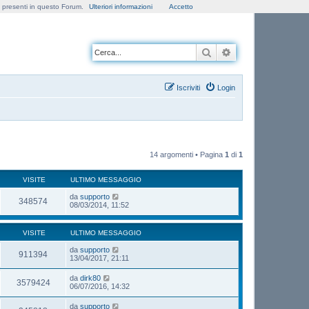
e presenti in questo Forum.
Ulteriori informazioni
Accetto
Cerca
Ricerca avanzata
Iscriviti
Login
14 argomenti • Pagina
1
di
1
VISITE
ULTIMO MESSAGGIO
da
supporto
348574
08/03/2014, 11:52
VISITE
ULTIMO MESSAGGIO
da
supporto
911394
13/04/2017, 21:11
da
dirk80
3579424
06/07/2016, 14:32
da
supporto