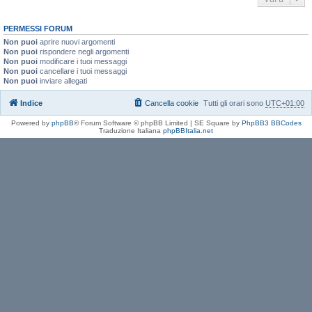
PERMESSI FORUM
Non puoi
aprire nuovi argomenti
Non puoi
rispondere negli argomenti
Non puoi
modificare i tuoi messaggi
Non puoi
cancellare i tuoi messaggi
Non puoi
inviare allegati
Indice
Cancella cookie
Tutti gli orari sono
UTC+01:00
Powered by
phpBB
® Forum Software © phpBB Limited | SE Square by
PhpBB3 BBCodes
Traduzione Italiana
phpBBItalia.net