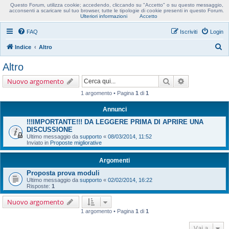
Questo Forum, utilizza cookie; accedendo, cliccando su "Accetto" o su questo messaggio,
Usobollo forum
acconsenti a scaricare sul tuo browser, tutte le tipologie di cookie presenti in questo Forum.
Ulteriori informazioni
Accetto
FAQ
Iscriviti
Login
C
Indice
Altro
e
Altro
r
Cerca
Ricerca avanz
Nuovo argomento
c
1 argomento • Pagina
1
di
1
a
Annunci
!!!IMPORTANTE!!! DA LEGGERE PRIMA DI APRIRE UNA
DISCUSSIONE
Ultimo messaggio da
supporto
«
08/03/2014, 11:52
Inviato in
Proposte migliorative
Argomenti
Proposta prova moduli
Ultimo messaggio da
supporto
«
02/02/2014, 16:22
Risposte:
1
Nuovo argomento
1 argomento • Pagina
1
di
1
Vai a