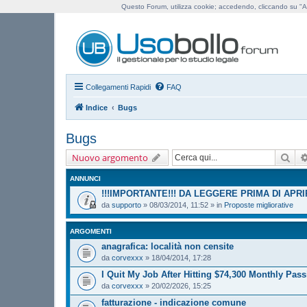
Questo Forum, utilizza cookie; accedendo, cliccando su "Ac
Us
Collegamenti Rapidi
FAQ
Indice
Bugs
Bugs
Cer
Nuovo argomento
ANNUNCI
!!!IMPORTANTE!!! DA LEGGERE PRIMA DI APR
da
supporto
»
08/03/2014, 11:52
» in
Proposte migliorative
ARGOMENTI
anagrafica: località non censite
da
corvexxx
»
18/04/2014, 17:28
I Quit My Job After Hitting $74,300 Monthly Pa
da
corvexxx
»
20/02/2026, 15:25
fatturazione - indicazione comune