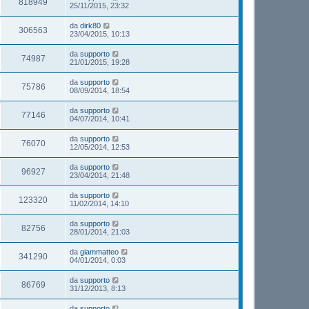
818949
25/11/2015, 23:32
da
dirk80
306563
23/04/2015, 10:13
da
supporto
74987
21/01/2015, 19:28
da
supporto
75786
08/09/2014, 18:54
da
supporto
77146
04/07/2014, 10:41
da
supporto
76070
12/05/2014, 12:53
da
supporto
96927
23/04/2014, 21:48
da
supporto
123320
11/02/2014, 14:10
da
supporto
82756
28/01/2014, 21:03
da
giammatteo
341290
04/01/2014, 0:03
da
supporto
86769
31/12/2013, 8:13
da
supporto