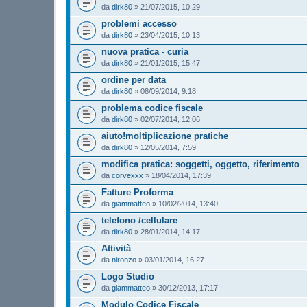
da
dirk80
»
21/07/2015, 10:29
problemi accesso
da
dirk80
»
23/04/2015, 10:13
nuova pratica - curia
da
dirk80
»
21/01/2015, 15:47
ordine per data
da
dirk80
»
08/09/2014, 9:18
problema codice fiscale
da
dirk80
»
02/07/2014, 12:06
aiuto!moltiplicazione pratiche
da
dirk80
»
12/05/2014, 7:59
modifica pratica: soggetti, oggetto, riferimento
da
corvexxx
»
18/04/2014, 17:39
Fatture Proforma
da
giammatteo
»
10/02/2014, 13:40
telefono /cellulare
da
dirk80
»
28/01/2014, 14:17
Attività
da
nironzo
»
03/01/2014, 16:27
Logo Studio
da
giammatteo
»
30/12/2013, 17:17
Modulo Codice Fiscale