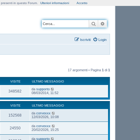
e presenti in questo Forum.
Ulteriori informazioni
Accetto
Cerca
Ricerca avanzata
Iscriviti
Login
17 argomenti • Pagina
1
di
1
VISITE
ULTIMO MESSAGGIO
da
supporto
348582
08/03/2014, 11:52
VISITE
ULTIMO MESSAGGIO
da
corvexxx
152568
12/03/2026, 10:08
da
corvexxx
24550
20/02/2026, 15:25
da
supporto