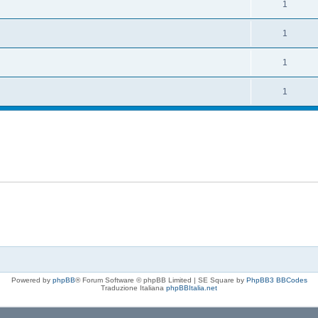
1
1
1
1
Powered by
phpBB
® Forum Software © phpBB Limited | SE Square by
PhpBB3 BBCodes
Traduzione Italiana
phpBBItalia.net