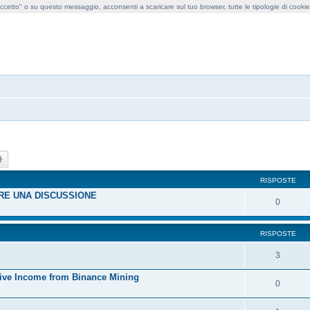
cetto" o su questo messaggio, acconsenti a scaricare sul tuo browser, tutte le tipologie di cooki
obollo forum
ca
Ricerca avanzata
RISPOSTE
IRE UNA DISCUSSIONE
0
RISPOSTE
3
ssive Income from Binance Mining
0