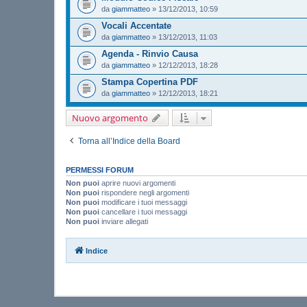
da
giammatteo
»
13/12/2013, 10:59
Vocali Accentate
da
giammatteo
»
13/12/2013, 11:03
Agenda - Rinvio Causa
da
giammatteo
»
12/12/2013, 18:28
Stampa Copertina PDF
da
giammatteo
»
12/12/2013, 18:21
Nuovo argomento
Torna all’Indice della Board
PERMESSI FORUM
Non puoi
aprire nuovi argomenti
Non puoi
rispondere negli argomenti
Non puoi
modificare i tuoi messaggi
Non puoi
cancellare i tuoi messaggi
Non puoi
inviare allegati
Indice