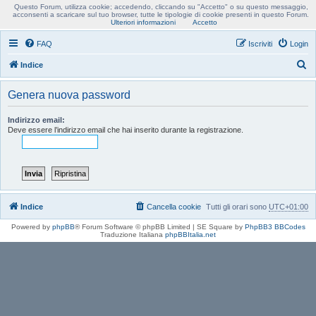
Questo Forum, utilizza cookie; accedendo, cliccando su "Accetto" o su questo messaggio,
Usobollo forum
acconsenti a scaricare sul tuo browser, tutte le tipologie di cookie presenti in questo Forum.
Ulteriori informazioni
Accetto
FAQ
Iscriviti
Login
C
Indice
e
Genera nuova password
r
c
Indirizzo email:
Deve essere l’indirizzo email che hai inserito durante la registrazione.
a
Indice
Cancella cookie
Tutti gli orari sono
UTC+01:00
Powered by
phpBB
® Forum Software © phpBB Limited | SE Square by
PhpBB3 BBCodes
Traduzione Italiana
phpBBItalia.net