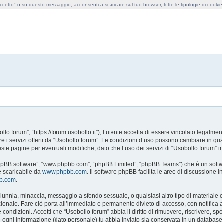
cetto" o su questo messaggio, acconsenti a scaricare sul tuo browser, tutte le tipologie di cooki
obollo forum
lo forum”, “https://forum.usobollo.it”), l’utente accetta di essere vincolato legalme
are i servizi offerti da “Usobollo forum”. Le condizioni d’uso possono cambiare in q
te pagine per eventuali modifiche, dato che l’uso dei servizi di “Usobollo forum” i
 “phpBB software”, “www.phpbb.com”, “phpBB Limited”, “phpBB Teams”) che è un softwa
e scaricabile da
www.phpbb.com
. Il software phpBB facilita le aree di discussione
bb.com
.
, calunnia, minaccia, messaggio a sfondo sessuale, o qualsiasi altro tipo di materiale
onale. Fare ciò porta all’immediato e permanente divieto di accesso, con notifica al 
te condizioni. Accetti che “Usobollo forum” abbia il diritto di rimuovere, riscrivere,
che ogni informazione (dato personale) tu abbia inviato sia conservata in un databa