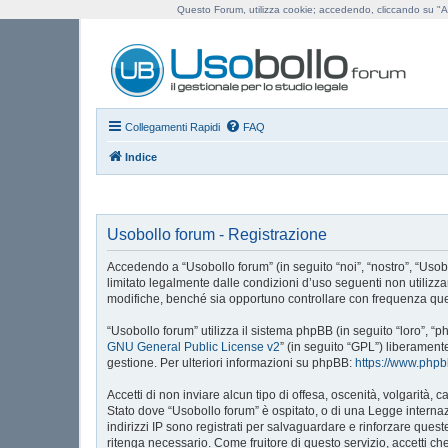
Questo Forum, utilizza cookie; accedendo, cliccando su "Ac
Us
Collegamenti Rapidi
FAQ
Indice
Usobollo forum - Registrazione
Accedendo a “Usobollo forum” (in seguito “noi”, “nostro”, “Usobol
limitato legalmente dalle condizioni d’uso seguenti non utilizz
modifiche, benché sia opportuno controllare con frequenza ques
“Usobollo forum” utilizza il sistema phpBB (in seguito “loro”,
GNU General Public License v2
” (in seguito “GPL”) liberament
gestione. Per ulteriori informazioni su phpBB:
https://www.php
Accetti di non inviare alcun tipo di offesa, oscenità, volgarità
Stato dove “Usobollo forum” è ospitato, o di una Legge internazi
indirizzi IP sono registrati per salvaguardare e rinforzare ques
ritenga necessario. Come fruitore di questo servizio, accetti 