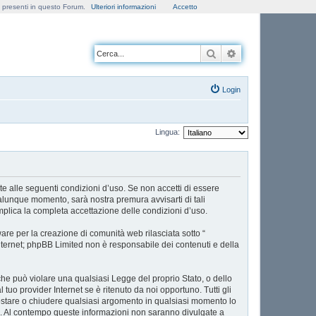
e presenti in questo Forum.
Ulteriori informazioni
Accetto
Cerca
Ricerca avanzata
Login
Lingua:
nte alle seguenti condizioni d’uso. Se non accetti di essere
ualunque momento, sarà nostra premura avvisarti di tali
mplica la completa accettazione delle condizioni d’uso.
re per la creazione di comunità web rilasciata sotto “
 internet; phpBB Limited non è responsabile dei contenuti e della
 che può violare una qualsiasi Legge del proprio Stato, o dello
tuo provider Internet se è ritenuto da noi opportuno. Tutti gli
 spostare o chiudere qualsiasi argomento in qualsiasi momento lo
se. Al contempo queste informazioni non saranno divulgate a