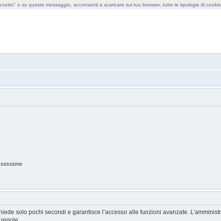
cetto" o su questo messaggio, acconsenti a scaricare sul tuo browser, tutte le tipologie di cooki
obollo forum
 sessione
ichiede solo pochi secondi e garantisce l’accesso alle funzioni avanzate. L’amminist
e regole.