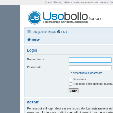
Questo Forum, utilizza cookie; accedendo, cliccando su "Ac
Us
Collegamenti Rapidi
FAQ
Indice
Login
Nome utente:
Password:
Ho dimenticato la password
Ricordami
Nascondi il mio stato per questa
ISCRIVITI
Per eseguire il login devi essere registrato. La registrazione r
eseguire il login assicurati di aver letto i termini d’uso e le vari