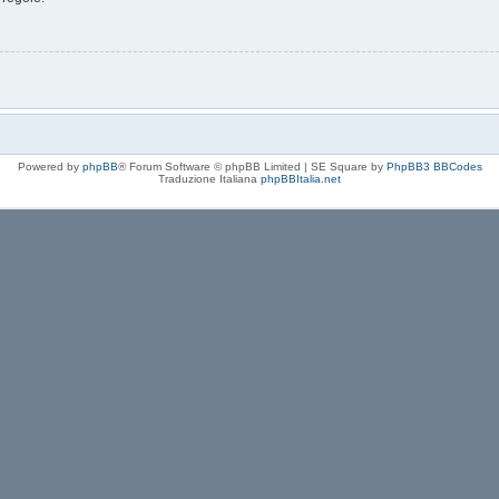
Powered by
phpBB
® Forum Software © phpBB Limited | SE Square by
PhpBB3 BBCodes
Traduzione Italiana
phpBBItalia.net