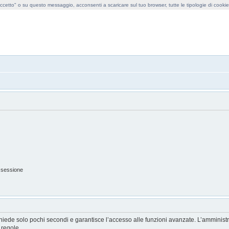
cetto" o su questo messaggio, acconsenti a scaricare sul tuo browser, tutte le tipologie di cooki
obollo forum
 sessione
ichiede solo pochi secondi e garantisce l’accesso alle funzioni avanzate. L’amminist
e regole.