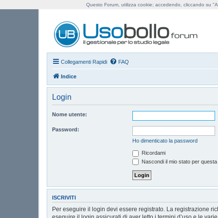
Questo Forum, utilizza cookie; accedendo, cliccando su "Ac
Us
Collegamenti Rapidi
FAQ
Indice
Login
Nome utente:
Password:
Ho dimenticato la password
Ricordami
Nascondi il mio stato per questa
ISCRIVITI
Per eseguire il login devi essere registrato. La registrazione r
eseguire il login assicurati di aver letto i termini d’uso e le vari