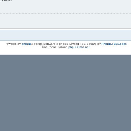
Powered by
phpBB
® Forum Software © phpBB Limited | SE Square by
PhpBB3 BBCodes
Traduzione Italiana
phpBBItalia.net