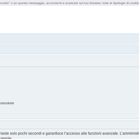
cetto" o su questo messaggio, acconsenti a scaricare sul tuo browser, tutte le tipologie di cooki
obollo forum
 sessione
ichiede solo pochi secondi e garantisce l’accesso alle funzioni avanzate. L’amminist
e regole.