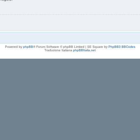
Powered by
phpBB
® Forum Software © phpBB Limited | SE Square by
PhpBB3 BBCodes
Traduzione Italiana
phpBBItalia.net