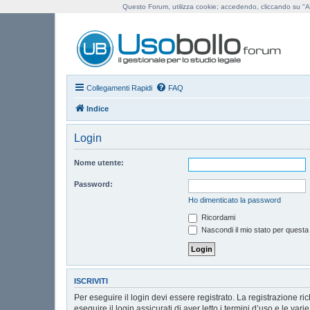
Questo Forum, utilizza cookie; accedendo, cliccando su "Ac
Us
Collegamenti Rapidi
FAQ
Indice
Login
Nome utente:
Password:
Ho dimenticato la password
Ricordami
Nascondi il mio stato per questa
ISCRIVITI
Per eseguire il login devi essere registrato. La registrazione r
eseguire il login assicurati di aver letto i termini d’uso e le vari