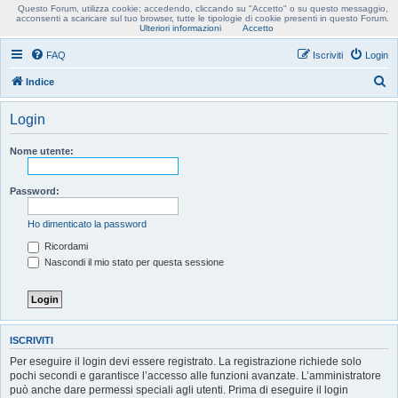
Questo Forum, utilizza cookie; accedendo, cliccando su "Accetto" o su questo messaggio,
Usobollo forum
acconsenti a scaricare sul tuo browser, tutte le tipologie di cookie presenti in questo Forum.
Ulteriori informazioni
Accetto
FAQ
Iscriviti
Login
C
Indice
e
Login
r
c
Nome utente:
a
Password:
Ho dimenticato la password
Ricordami
Nascondi il mio stato per questa sessione
ISCRIVITI
Per eseguire il login devi essere registrato. La registrazione richiede solo
pochi secondi e garantisce l’accesso alle funzioni avanzate. L’amministratore
può anche dare permessi speciali agli utenti. Prima di eseguire il login