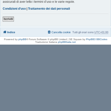
assicurati di aver letto i termini d’uso e le varie regole.
Condizioni d’uso
|
Trattamento dei dati personali
Iscriviti
Indice
Cancella cookie
Tutti gli orari sono
UTC+01:00
Powered by
phpBB
® Forum Software © phpBB Limited | SE Square by
PhpBB3 BBCodes
Traduzione Italiana
phpBBItalia.net