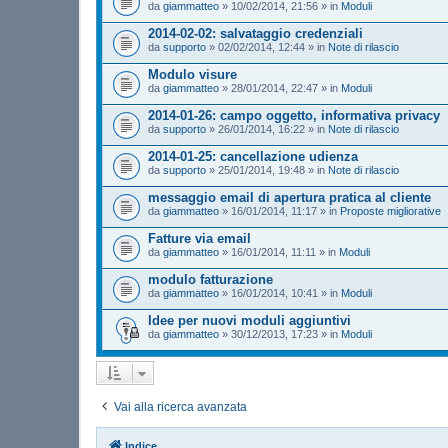
da
giammatteo
»
10/02/2014, 21:56
» in
Moduli
2014-02-02: salvataggio credenziali
da
supporto
»
02/02/2014, 12:44
» in
Note di rilascio
Modulo visure
da
giammatteo
»
28/01/2014, 22:47
» in
Moduli
2014-01-26: campo oggetto, informativa privacy
da
supporto
»
26/01/2014, 16:22
» in
Note di rilascio
2014-01-25: cancellazione udienza
da
supporto
»
25/01/2014, 19:48
» in
Note di rilascio
messaggio email di apertura pratica al cliente
da
giammatteo
»
16/01/2014, 11:17
» in
Proposte migliorative
Fatture via email
da
giammatteo
»
16/01/2014, 11:11
» in
Moduli
modulo fatturazione
da
giammatteo
»
16/01/2014, 10:41
» in
Moduli
Idee per nuovi moduli aggiuntivi
da
giammatteo
»
30/12/2013, 17:23
» in
Moduli
Vai alla ricerca avanzata
Indice