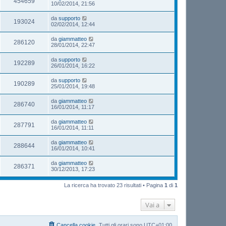
454659
10/02/2014, 21:56
da
supporto
193024
02/02/2014, 12:44
da
giammatteo
286120
28/01/2014, 22:47
da
supporto
192289
26/01/2014, 16:22
da
supporto
190289
25/01/2014, 19:48
da
giammatteo
286740
16/01/2014, 11:17
da
giammatteo
287791
16/01/2014, 11:11
da
giammatteo
288644
16/01/2014, 10:41
da
giammatteo
286371
30/12/2013, 17:23
La ricerca ha trovato 23 risultati • Pagina
1
di
1
Vai a
Cancella cookie
Tutti gli orari sono
UTC+01:00