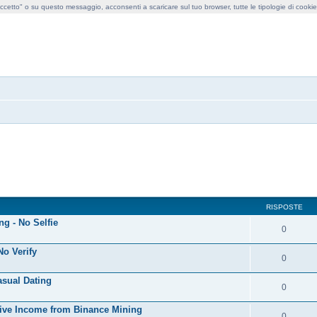
cetto" o su questo messaggio, acconsenti a scaricare sul tuo browser, tutte le tipologie di cooki
obollo forum
RISPOSTE
g - No Selfie
0
No Verify
0
asual Dating
0
ssive Income from Binance Mining
0