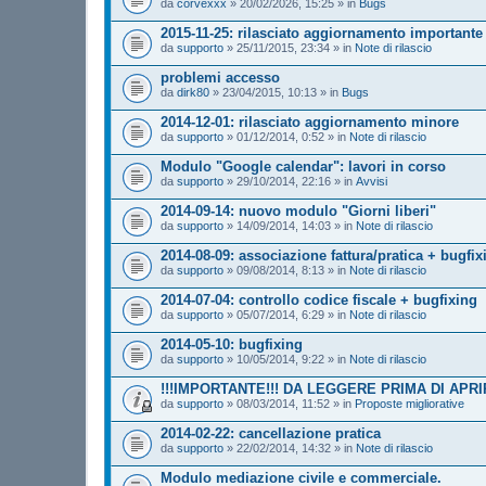
da
corvexxx
»
20/02/2026, 15:25
» in
Bugs
2015-11-25: rilasciato aggiornamento importante
da
supporto
»
25/11/2015, 23:34
» in
Note di rilascio
problemi accesso
da
dirk80
»
23/04/2015, 10:13
» in
Bugs
2014-12-01: rilasciato aggiornamento minore
da
supporto
»
01/12/2014, 0:52
» in
Note di rilascio
Modulo "Google calendar": lavori in corso
da
supporto
»
29/10/2014, 22:16
» in
Avvisi
2014-09-14: nuovo modulo "Giorni liberi"
da
supporto
»
14/09/2014, 14:03
» in
Note di rilascio
2014-08-09: associazione fattura/pratica + bugfix
da
supporto
»
09/08/2014, 8:13
» in
Note di rilascio
2014-07-04: controllo codice fiscale + bugfixing
da
supporto
»
05/07/2014, 6:29
» in
Note di rilascio
2014-05-10: bugfixing
da
supporto
»
10/05/2014, 9:22
» in
Note di rilascio
!!!IMPORTANTE!!! DA LEGGERE PRIMA DI APR
da
supporto
»
08/03/2014, 11:52
» in
Proposte migliorative
2014-02-22: cancellazione pratica
da
supporto
»
22/02/2014, 14:32
» in
Note di rilascio
Modulo mediazione civile e commerciale.