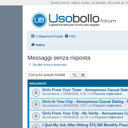
Questo Forum, utilizza cookie; accedendo, cliccando su "Ac
Us
Collegamenti Rapidi
FAQ
Indice
Messaggi senza risposta
Vai alla ricerca avanzata
Cerca
Ricerca avanzata
ARGOMENTI
Girls From Your Town - Anonymous Cacual Datin
da
corvexxx
»
23/06/2026, 5:31
» in
Proposte migliorative
Girls In Your City - Anonymous Casual Dating - 
da
corvexxx
»
06/06/2026, 3:52
» in
Proposte migliorative
Girls From Your City - No Verify - Anonymous C
da
corvexxx
»
05/06/2026, 21:15
» in
Proposte migliorative
I Quit My Job After Hitting $74,300 Monthly Pa