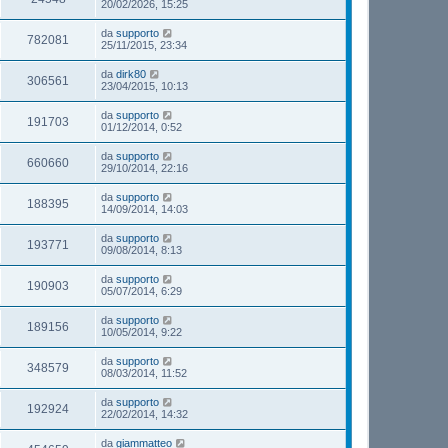
20/02/2026, 15:25
da
supporto
782081
25/11/2015, 23:34
da
dirk80
306561
23/04/2015, 10:13
da
supporto
191703
01/12/2014, 0:52
da
supporto
660660
29/10/2014, 22:16
da
supporto
188395
14/09/2014, 14:03
da
supporto
193771
09/08/2014, 8:13
da
supporto
190903
05/07/2014, 6:29
da
supporto
189156
10/05/2014, 9:22
da
supporto
348579
08/03/2014, 11:52
da
supporto
192924
22/02/2014, 14:32
da
giammatteo