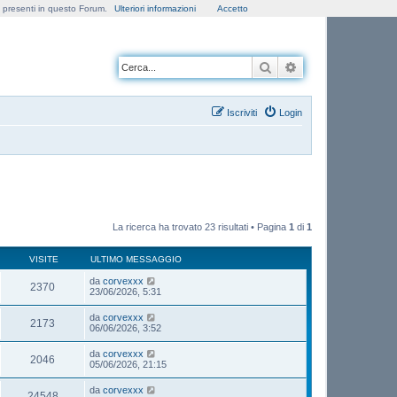
e presenti in questo Forum.
Ulteriori informazioni
Accetto
Cerca
Ricerca avanzata
Iscriviti
Login
La ricerca ha trovato 23 risultati • Pagina
1
di
1
VISITE
ULTIMO MESSAGGIO
da
corvexxx
2370
23/06/2026, 5:31
da
corvexxx
2173
06/06/2026, 3:52
da
corvexxx
2046
05/06/2026, 21:15
da
corvexxx
24548