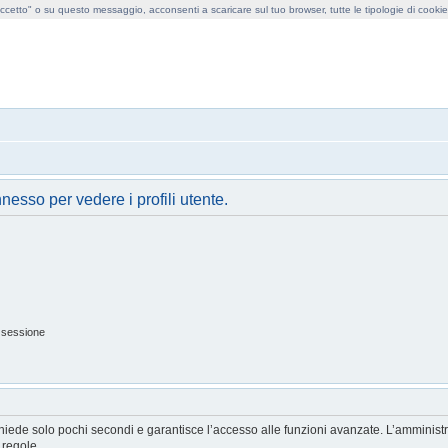
cetto" o su questo messaggio, acconsenti a scaricare sul tuo browser, tutte le tipologie di cooki
obollo forum
nnesso per vedere i profili utente.
 sessione
ichiede solo pochi secondi e garantisce l’accesso alle funzioni avanzate. L’amminist
e regole.