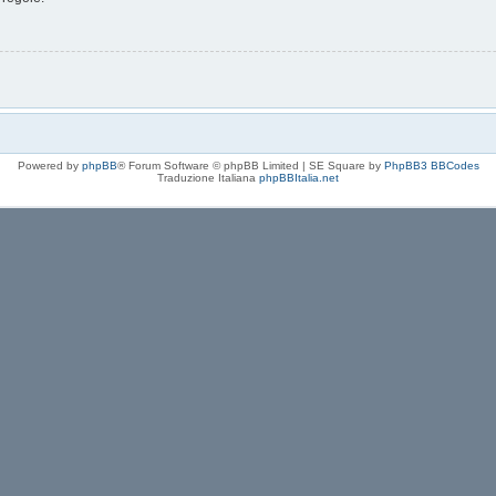
Powered by
phpBB
® Forum Software © phpBB Limited | SE Square by
PhpBB3 BBCodes
Traduzione Italiana
phpBBItalia.net