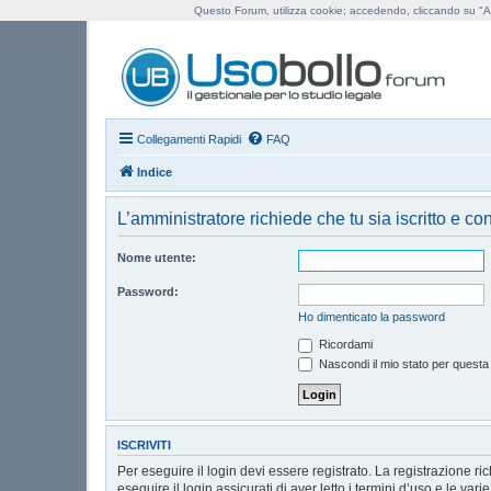
Questo Forum, utilizza cookie; accedendo, cliccando su "Ac
Us
Collegamenti Rapidi
FAQ
Indice
L’amministratore richiede che tu sia iscritto e co
Nome utente:
Password:
Ho dimenticato la password
Ricordami
Nascondi il mio stato per questa
ISCRIVITI
Per eseguire il login devi essere registrato. La registrazione r
eseguire il login assicurati di aver letto i termini d’uso e le vari