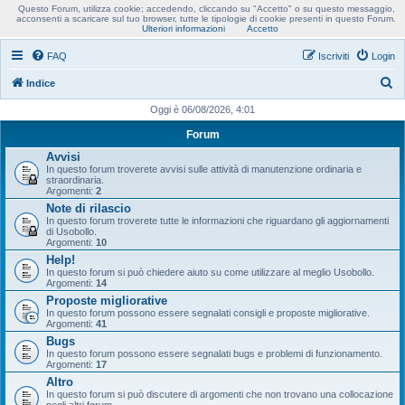
Questo Forum, utilizza cookie; accedendo, cliccando su "Accetto" o su questo messaggio,
Usobollo forum
acconsenti a scaricare sul tuo browser, tutte le tipologie di cookie presenti in questo Forum.
Ulteriori informazioni
Accetto
FAQ
Iscriviti
Login
C
Indice
e
Oggi è 06/08/2026, 4:01
r
Forum
c
Avvisi
In questo forum troverete avvisi sulle attività di manutenzione ordinaria e
a
straordinaria.
Argomenti:
2
Note di rilascio
In questo forum troverete tutte le informazioni che riguardano gli aggiornamenti
di Usobollo.
Argomenti:
10
Help!
In questo forum si può chiedere aiuto su come utilizzare al meglio Usobollo.
Argomenti:
14
Proposte migliorative
In questo forum possono essere segnalati consigli e proposte migliorative.
Argomenti:
41
Bugs
In questo forum possono essere segnalati bugs e problemi di funzionamento.
Argomenti:
17
Altro
In questo forum si può discutere di argomenti che non trovano una collocazione