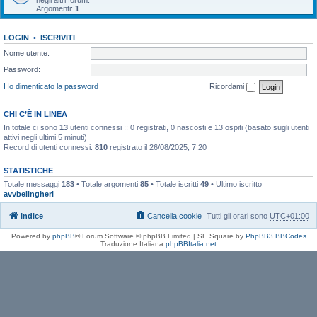
negli altri forum.
Argomenti:
1
LOGIN
•
ISCRIVITI
Nome utente:
Password:
Ho dimenticato la password
Ricordami
CHI C’È IN LINEA
In totale ci sono
13
utenti connessi :: 0 registrati, 0 nascosti e 13 ospiti (basato sugli utenti
attivi negli ultimi 5 minuti)
Record di utenti connessi:
810
registrato il 26/08/2025, 7:20
STATISTICHE
Totale messaggi
183
• Totale argomenti
85
• Totale iscritti
49
• Ultimo iscritto
avvbelingheri
Indice
Cancella cookie
Tutti gli orari sono
UTC+01:00
Powered by
phpBB
® Forum Software © phpBB Limited | SE Square by
PhpBB3 BBCodes
Traduzione Italiana
phpBBItalia.net